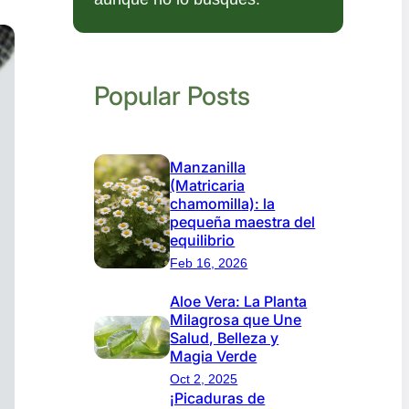
Popular Posts
Manzanilla
(Matricaria
chamomilla): la
pequeña maestra del
equilibrio
Feb 16, 2026
Aloe Vera: La Planta
Milagrosa que Une
Salud, Belleza y
Magia Verde
Oct 2, 2025
¡Picaduras de