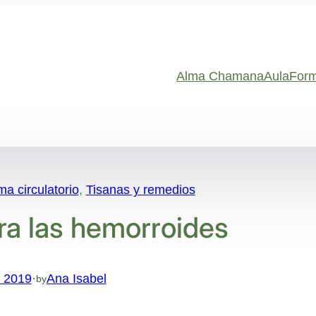
Alma Chamana
Aula
Form
a circulatorio
, 
Tisanas y remedios
a las hemorroides
, 2019
·
Ana Isabel
by