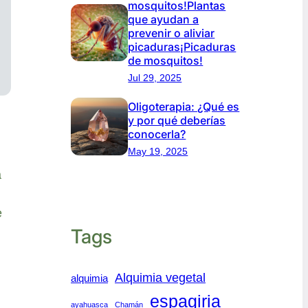
mosquitos!Plantas
que ayudan a
prevenir o aliviar
picaduras¡Picaduras
de mosquitos!
Jul 29, 2025
Oligoterapia: ¿Qué es
y por qué deberías
conocerla?
May 19, 2025
a
e
Tags
Alquimia vegetal
alquimia
espagiria
ayahuasca
Chamán