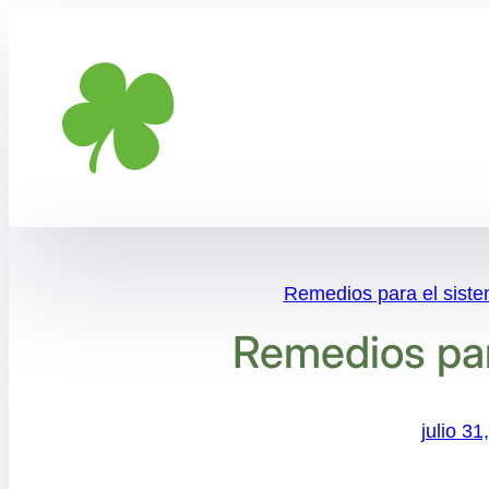
Saltar
al
contenido
Remedios para el sistem
Remedios par
julio 31