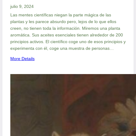
julio 9, 2024
Las mentes científicas niegan la parte mágica de las
plantas y les parece absurdo pero, lejos de lo que ellos
creen, no tienen toda la información. Miremos una planta
aromática. Sus aceites esenciales tienen alrededor de 200
principios activos. El científico coge uno de esos principios y
experimenta con él, coge una muestra de personas…
:
More Details
L
a
m
e
n
t
e
c
i
e
n