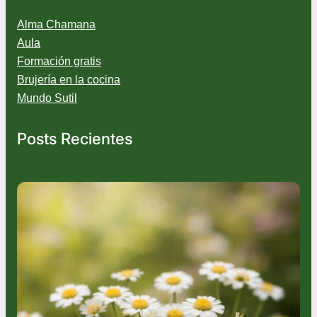
o
Alma Chamana
m
i
Aula
l
Formación gratis
l
Brujería en la cocina
o
Mundo Sutil
Posts Recientes