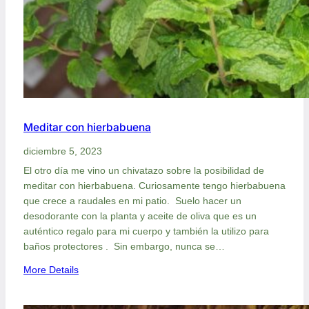
j
e
s
p
o
s
i
t
Meditar con hierbabuena
i
v
diciembre 5, 2023
o
El otro día me vino un chivatazo sobre la posibilidad de
s
meditar con hierbabuena. Curiosamente tengo hierbabuena
p
que crece a raudales en mi patio. Suelo hacer un
a
desodorante con la planta y aceite de oliva que es un
r
auténtico regalo para mi cuerpo y también la utilizo para
a
baños protectores . Sin embargo, nunca se…
l
a
:
More Details
P
M
a
e