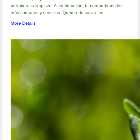
permitan su limpieza. A continuación, te compartimos los
más comunes y sencillos. Quema de salvia: es…
:
More Details
P
l
a
n
t
a
s
m
á
g
i
c
a
s
p
a
r