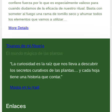
confiere fuerza por lo que es especialmente valioso para
cuando dudamos de la eficacia de nuestro ritual. Basta con
someter al fuego una rama de tomillo seco y ahumar todos
los elementos que vamos a utilizar…
:
More Details
M
a
g
Tisanas de mi Abuela
i
El mundo mágico de las plantas
a
s
“La curiosidad es la raíz que nos lleva a descubrir
i
los secretos curativos de las plantas… y cada hoja
m
tiene una historia que contar.”
p
l
Magia en tu mail
e
:
e
l
Enlaces
t