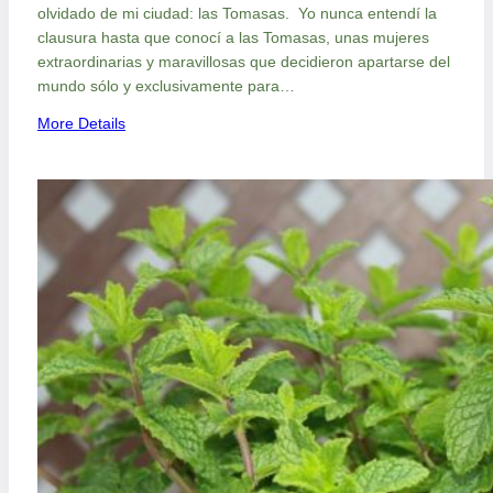
olvidado de mi ciudad: las Tomasas. Yo nunca entendí la
clausura hasta que conocí a las Tomasas, unas mujeres
extraordinarias y maravillosas que decidieron apartarse del
mundo sólo y exclusivamente para…
:
More Details
V
e
r
b
a
l
i
z
a
r
m
e
n
s
a