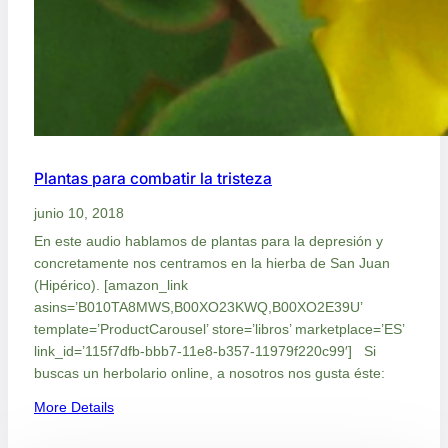
Plantas para combatir la tristeza
junio 10, 2018
En este audio hablamos de plantas para la depresión y
concretamente nos centramos en la hierba de San Juan
(Hipérico). [amazon_link
asins=’B010TA8MWS,B00XO23KWQ,B00XO2E39U’
template=’ProductCarousel’ store=’libros’ marketplace=’ES’
link_id=’115f7dfb-bbb7-11e8-b357-11979f220c99′] Si
buscas un herbolario online, a nosotros nos gusta éste:
:
More Details
P