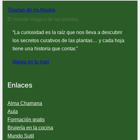
l
a
Tisanas de mi Abuela
n
El mundo mágico de las plantas
t
a
“La curiosidad es la raíz que nos lleva a descubrir
s
los secretos curativos de las plantas… y cada hoja
p
tiene una historia que contar.”
a
r
Magia en tu mail
a
c
o
m
Enlaces
b
a
Alma Chamana
t
i
Aula
r
Formación gratis
l
Brujería en la cocina
a
Mundo Sutil
t