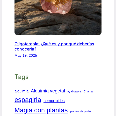
Oligoterapia: ¿Qué es y por qué deberías
conocerla?
May 19, 2025
Tags
Alquimia vegetal
alquimia
ayahuasca
Chamán
espagiria
hemorroides
Magia con plantas
plantas de poder