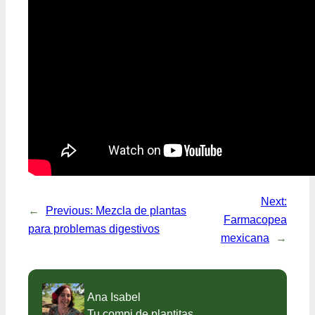
Next:
←
Previous:
Mezcla de plantas
Farmacopea
para problemas digestivos
mexicana
→
Ana Isabel
Tu compi de plantitas