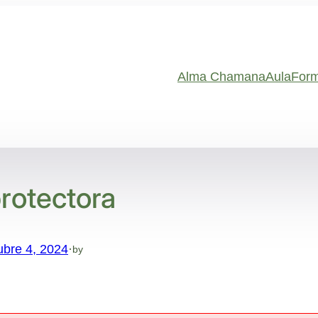
Alma Chamana
Aula
Form
rotectora
ubre 4, 2024
·
by