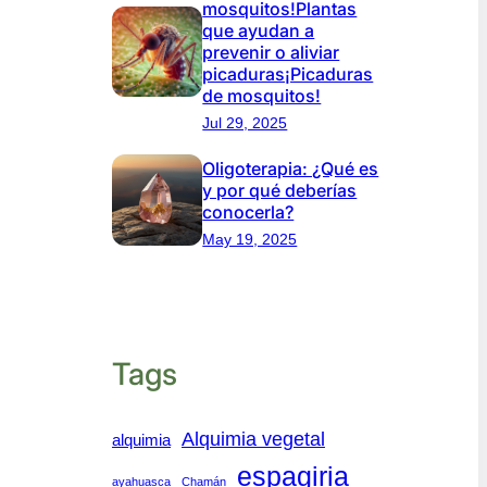
mosquitos!Plantas
que ayudan a
prevenir o aliviar
picaduras¡Picaduras
de mosquitos!
Jul 29, 2025
Oligoterapia: ¿Qué es
y por qué deberías
conocerla?
May 19, 2025
Tags
Alquimia vegetal
alquimia
espagiria
ayahuasca
Chamán