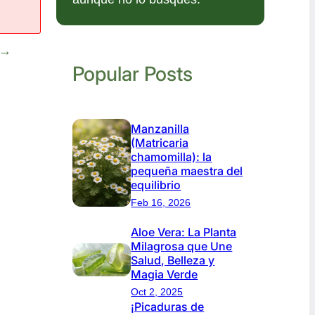
→
Popular Posts
Manzanilla
(Matricaria
chamomilla): la
pequeña maestra del
equilibrio
Feb 16, 2026
Aloe Vera: La Planta
Milagrosa que Une
Salud, Belleza y
Magia Verde
Oct 2, 2025
¡Picaduras de