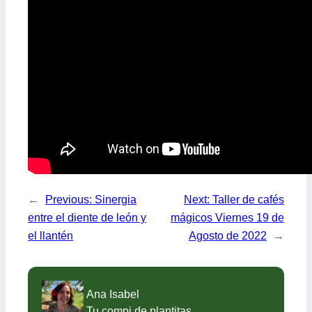
←
Previous:
Sinergia
Next:
Taller de cafés
entre el diente de león y
mágicos Viernes 19 de
el llantén
Agosto de 2022
→
Ana Isabel
Tu compi de plantitas