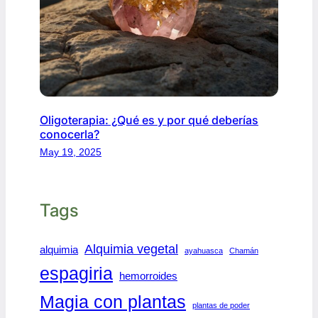
Oligoterapia: ¿Qué es y por qué deberías
conocerla?
May 19, 2025
Tags
Alquimia vegetal
alquimia
ayahuasca
Chamán
espagiria
hemorroides
Magia con plantas
plantas de poder