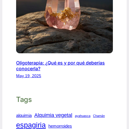
Oligoterapia: ¿Qué es y por qué deberías
conocerla?
May 19, 2025
Tags
Alquimia vegetal
alquimia
ayahuasca
Chamán
espagiria
hemorroides