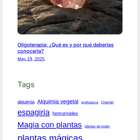
Oligoterapia: ¿Qué es y por qué deberías
conocerla?
May 19, 2025
Tags
Alquimia vegetal
alquimia
ayahuasca
Chamán
espagiria
hemorroides
Magia con plantas
plantas de poder
plantas mágicas