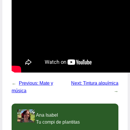
←
Previous:
Mate y
Next:
Tintura alquímica
música
→
Ana Isabel
Tu compi de plantitas