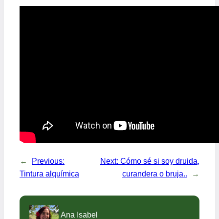
←
Previous:
Next:
Cómo sé si soy druida,
Tintura alquímica
curandera o bruja..
→
Ana Isabel