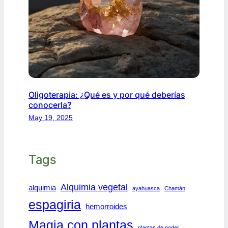
Oligoterapia: ¿Qué es y por qué deberías
conocerla?
May 19, 2025
Tags
Alquimia vegetal
alquimia
ayahuasca
Chamán
espagiria
hemorroides
Magia con plantas
plantas de poder