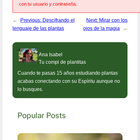
con tu usuario y contraseña.
←
Previous:
Descifrando el
Next:
Mirar con los
lenguaje de las plantas
ojos de la magia
→
Ana Isabel
Tu compi de plantitas
Cuando te pasas 15 años estudiando plantas
acabas conectando con su Espíritu aunque no
lo busques.
Popular Posts