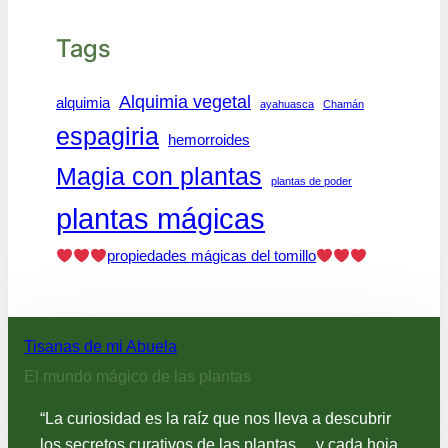
Tags
Alquimia vegetal
alquimia
ayahuasca
Chamán
espagiria
hemorroides
Magia con plantas
plantas de poder
plantas mágicas
propiedades mágicas del tomillo
Tisanas de mi Abuela
El mundo mágico de las plantas
“La curiosidad es la raíz que nos lleva a descubrir
los secretos curativos de las plantas… y cada hoja