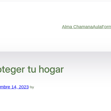
Alma Chamana
Aula
Form
teger tu hogar
embre 14, 2023
·
by