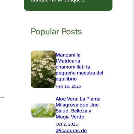
Popular Posts
Manzanilla
(Matricaria
chamomilla): la
pequeña maestra del
equilibrio
Feb 16, 2026
→
Aloe Vera: La Planta
Milagrosa que Une
Salud, Belleza y
Magia Verde
Oct 2, 2025
¡Picaduras de