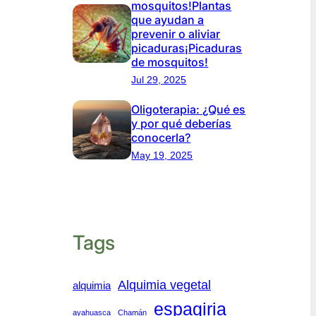
mosquitos!Plantas
que ayudan a
prevenir o aliviar
picaduras¡Picaduras
de mosquitos!
Jul 29, 2025
Oligoterapia: ¿Qué es
y por qué deberías
conocerla?
May 19, 2025
Tags
Alquimia vegetal
alquimia
espagiria
ayahuasca
Chamán