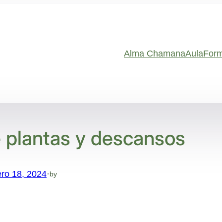
Alma Chamana
Aula
Form
 plantas y descansos
ro 18, 2024
·
by