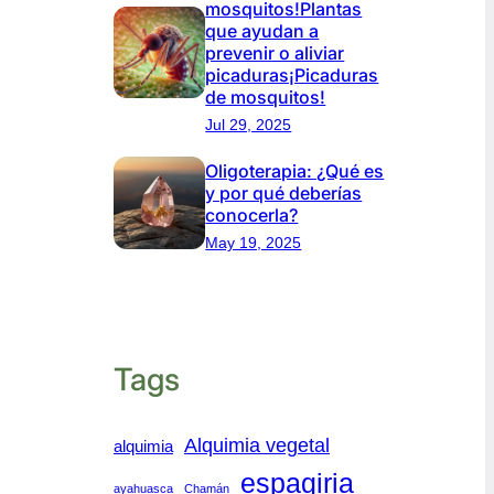
mosquitos!Plantas
que ayudan a
prevenir o aliviar
picaduras¡Picaduras
de mosquitos!
Jul 29, 2025
Oligoterapia: ¿Qué es
y por qué deberías
conocerla?
May 19, 2025
Tags
Alquimia vegetal
alquimia
espagiria
ayahuasca
Chamán