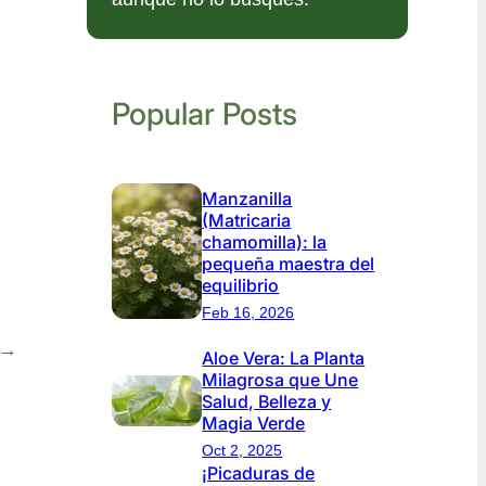
Popular Posts
Manzanilla
(Matricaria
chamomilla): la
pequeña maestra del
equilibrio
Feb 16, 2026
→
Aloe Vera: La Planta
Milagrosa que Une
Salud, Belleza y
Magia Verde
Oct 2, 2025
¡Picaduras de