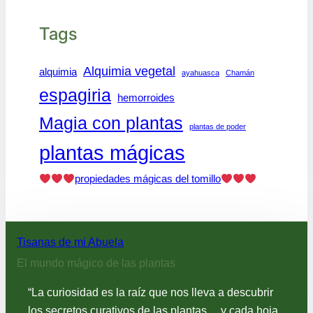
Tags
Alquimia vegetal
alquimia
ayahuasca
Chamán
espagiria
hemorroides
Magia con plantas
plantas de poder
plantas mágicas
propiedades mágicas del tomillo
Tisanas de mi Abuela
El mundo mágico de las plantas
“La curiosidad es la raíz que nos lleva a descubrir
los secretos curativos de las plantas… y cada hoja