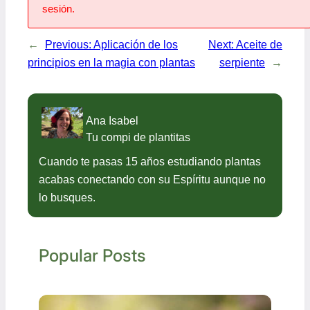
sesión.
←
Previous:
Aplicación de los
Next:
Aceite de
principios en la magia con plantas
serpiente
→
Ana Isabel
Tu compi de plantitas
Cuando te pasas 15 años estudiando plantas
acabas conectando con su Espíritu aunque no
lo busques.
Popular Posts