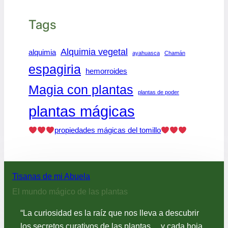
Tags
Alquimia vegetal
alquimia
ayahuasca
Chamán
espagiria
hemorroides
Magia con plantas
plantas de poder
plantas mágicas
propiedades mágicas del tomillo
Tisanas de mi Abuela
El mundo mágico de las plantas
“La curiosidad es la raíz que nos lleva a descubrir
los secretos curativos de las plantas… y cada hoja