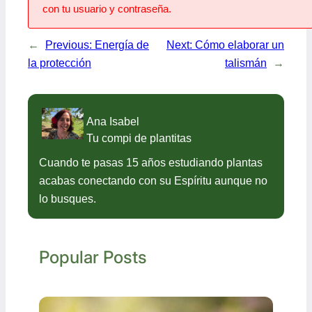
con tu usuario y contraseña.
←
Previous:
Energía de
Next:
Cómo elaborar un
la protección
talismán
→
Ana Isabel
Tu compi de plantitas
Cuando te pasas 15 años estudiando plantas
acabas conectando con su Espíritu aunque no
lo busques.
Popular Posts