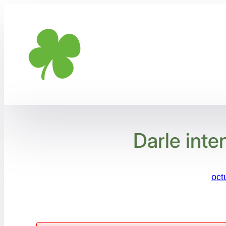
Saltar
al
contenido
Darle inte
oct