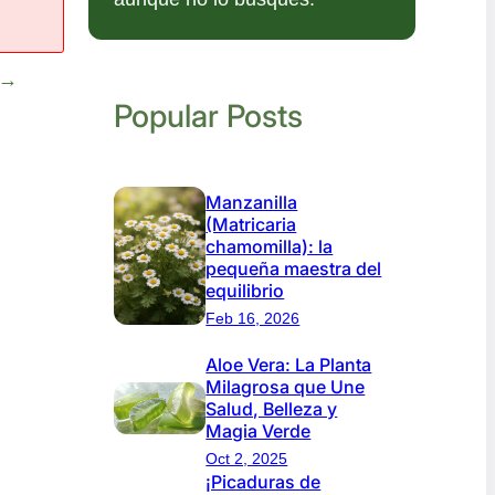
→
Popular Posts
Manzanilla
(Matricaria
chamomilla): la
pequeña maestra del
equilibrio
Feb 16, 2026
Aloe Vera: La Planta
Milagrosa que Une
Salud, Belleza y
Magia Verde
Oct 2, 2025
¡Picaduras de