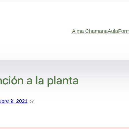
Alma Chamana
Aula
Form
nción a la planta
ubre 9, 2021
·
by