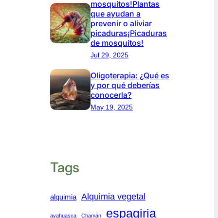
mosquitos!Plantas
que ayudan a
prevenir o aliviar
picaduras¡Picaduras
de mosquitos!
Jul 29, 2025
Oligoterapia: ¿Qué es
y por qué deberías
conocerla?
May 19, 2025
Tags
Alquimia vegetal
alquimia
espagiria
ayahuasca
Chamán