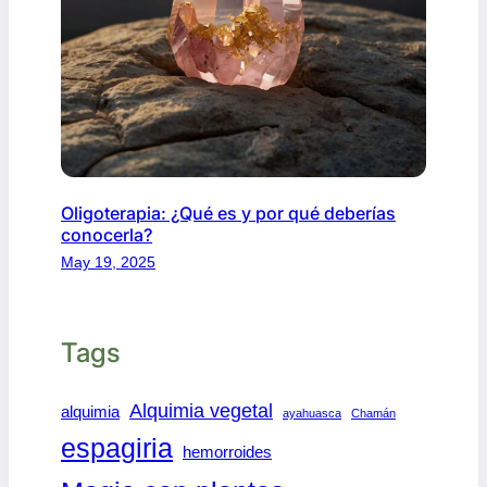
Oligoterapia: ¿Qué es y por qué deberías
conocerla?
May 19, 2025
Tags
Alquimia vegetal
alquimia
ayahuasca
Chamán
espagiria
hemorroides