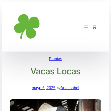
Saltar
al
contenido
Plantas
Vacas Locas
mayo 6, 2025
·
Ana Isabel
by