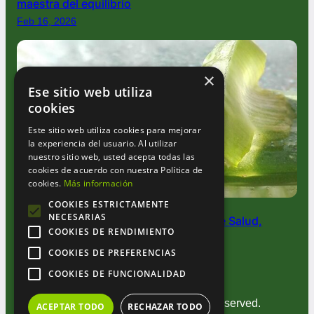
maestra del equilibrio
Feb 16, 2026
×
Ese sitio web utiliza
cookies
Este sitio web utiliza cookies para mejorar
la experiencia del usuario. Al utilizar
nuestro sitio web, usted acepta todas las
cookies de acuerdo con nuestra Política de
cookies.
Más información
COOKIES ESTRICTAMENTE
NECESARIAS
Aloe Vera: La Planta Milagrosa que Une Salud,
COOKIES DE RENDIMIENTO
Belleza y Magia Verde
COOKIES DE PREFERENCIAS
Oct 2, 2025
COOKIES DE FUNCIONALIDAD
© 2025
Tisanas de mi Abuela
. All rights reserved.
ACEPTAR TODO
RECHAZAR TODO