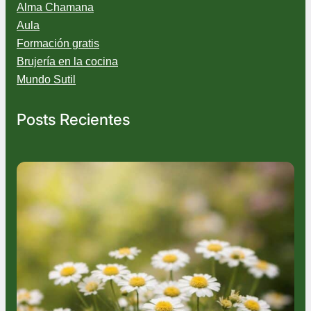
Alma Chamana
u
i
Aula
t
Formación gratis
o
Brujería en la cocina
s
Mundo Sutil
!
P
l
Posts Recientes
a
n
t
a
s
q
u
e
a
y
u
d