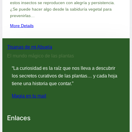
estos insectos se reproducen con alegría y persistencia.
¿Se puede hacer algo desde la sabiduría vegetal para
prevenirlas…
:
More Details
¡
P
i
Tisanas de mi Abuela
c
El mundo mágico de las plantas
a
d
“La curiosidad es la raíz que nos lleva a descubrir
u
los secretos curativos de las plantas… y cada hoja
r
tiene una historia que contar.”
a
s
Magia en tu mail
d
e
m
o
Enlaces
s
q