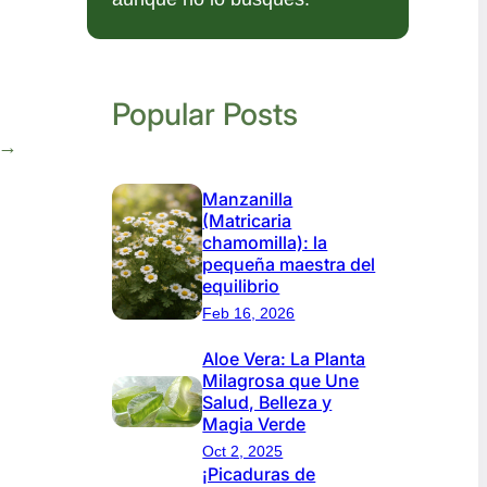
Popular Posts
→
Manzanilla
(Matricaria
chamomilla): la
pequeña maestra del
equilibrio
Feb 16, 2026
Aloe Vera: La Planta
Milagrosa que Une
Salud, Belleza y
Magia Verde
Oct 2, 2025
¡Picaduras de