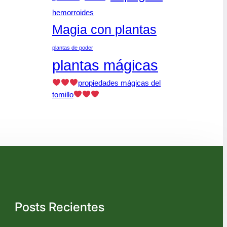
hemorroides
Magia con plantas
plantas de poder
plantas mágicas
propiedades mágicas del
tomillo
Posts Recientes