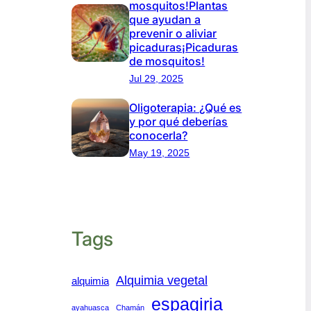
mosquitos!Plantas
que ayudan a
prevenir o aliviar
picaduras¡Picaduras
de mosquitos!
Jul 29, 2025
Oligoterapia: ¿Qué es
y por qué deberías
conocerla?
May 19, 2025
Tags
Alquimia vegetal
alquimia
espagiria
ayahuasca
Chamán