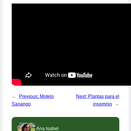
←
Previous:
Motelo
Next:
Plantas para el
Sanango
insomnio
→
Ana Isabel