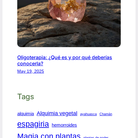
Oligoterapia: ¿Qué es y por qué deberías
conocerla?
May 19, 2025
Tags
Alquimia vegetal
alquimia
ayahuasca
Chamán
espagiria
hemorroides
Magia con plantas
plantas de poder