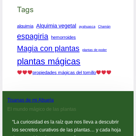
Tags
Alquimia vegetal
alquimia
ayahuasca
Chamán
espagiria
hemorroides
Magia con plantas
plantas de poder
plantas mágicas
propiedades mágicas del tomillo
Tisanas de mi Abuela
El mundo mágico de las plantas
“La curiosidad es la raíz que nos lleva a descubrir
los secretos curativos de las plantas… y cada hoja