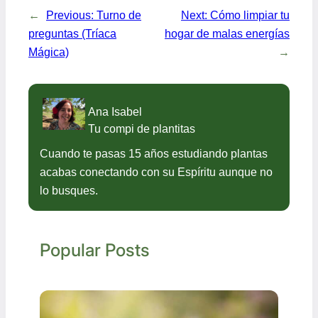
←
Previous:
Turno de
Next:
Cómo limpiar tu
preguntas (Tríaca
hogar de malas energías
Mágica)
→
Ana Isabel
Tu compi de plantitas
Cuando te pasas 15 años estudiando plantas
acabas conectando con su Espíritu aunque no
lo busques.
Popular Posts