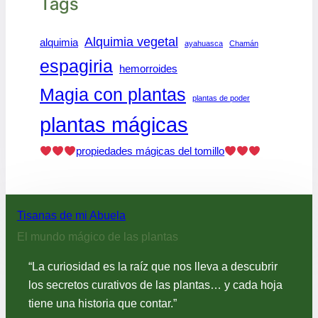
Tags
Alquimia vegetal
alquimia
ayahuasca
Chamán
espagiria
hemorroides
Magia con plantas
plantas de poder
plantas mágicas
propiedades mágicas del tomillo
Tisanas de mi Abuela
El mundo mágico de las plantas
“La curiosidad es la raíz que nos lleva a descubrir
los secretos curativos de las plantas… y cada hoja
tiene una historia que contar.”