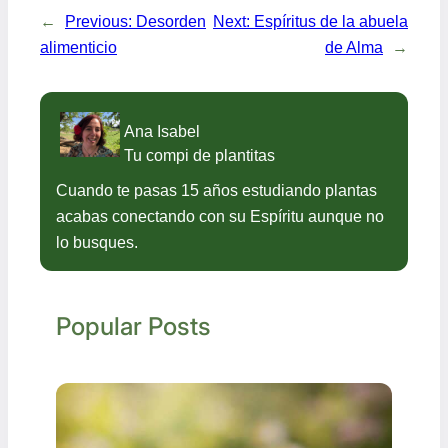
←
Previous:
Desorden
Next:
Espíritus de la abuela
alimenticio
de Alma
→
Ana Isabel
Tu compi de plantitas
Cuando te pasas 15 años estudiando plantas
acabas conectando con su Espíritu aunque no
lo busques.
Popular Posts