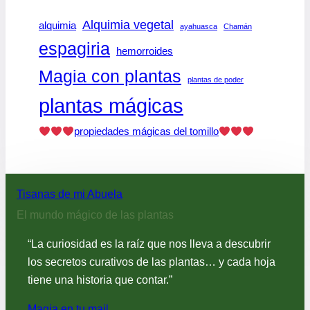
Alquimia vegetal
alquimia
ayahuasca
Chamán
espagiria
hemorroides
Magia con plantas
plantas de poder
plantas mágicas
propiedades mágicas del tomillo
Tisanas de mi Abuela
El mundo mágico de las plantas
“La curiosidad es la raíz que nos lleva a descubrir
los secretos curativos de las plantas… y cada hoja
tiene una historia que contar.”
Magia en tu mail