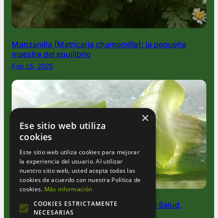
Manzanilla (Matricaria chamomilla): la pequeña
maestra del equilibrio
Feb 16, 2026
×
Ese sitio web utiliza
cookies
Este sitio web utiliza cookies para mejorar
la experiencia del usuario. Al utilizar
nuestro sitio web, usted acepta todas las
cookies de acuerdo con nuestra Política de
cookies.
Más información
COOKIES ESTRICTAMENTE
Aloe Vera: La Planta Milagrosa que Une Salud,
NECESARIAS
Belleza y Magia Verde