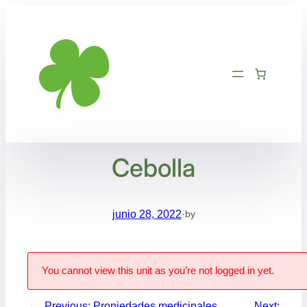
Saltar
al
contenido
Cebolla
junio 28, 2022
·
by
You cannot view this unit as you’re not logged in yet.
←
Previous:
Propiedades medicinales
Next: