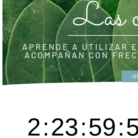
Las c
APRENDE A UTILIZAR 
ACOMPAÑAN CON FREC
¡Q
2
:
23
:
59
: