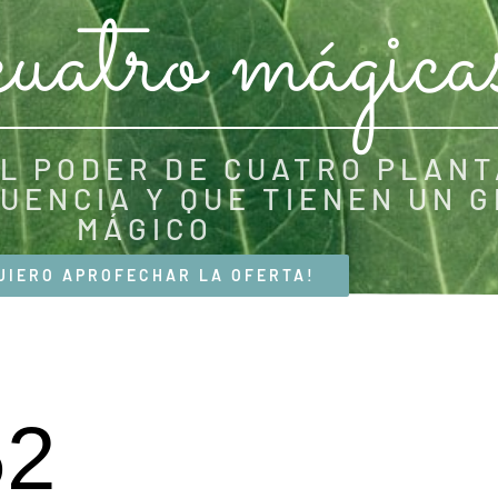
uatro mágica
EL PODER DE CUATRO PLANT
UENCIA Y QUE TIENEN UN 
MÁGICO
UIERO APROFECHAR LA OFERTA!
50